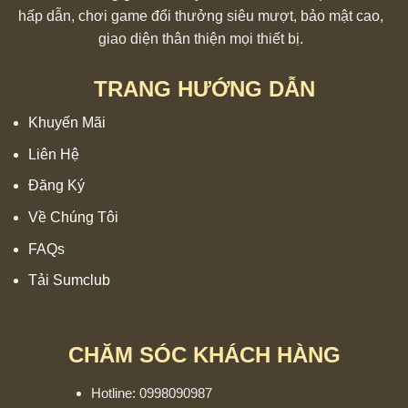
hấp dẫn, chơi game đổi thưởng siêu mượt, bảo mật cao,
giao diện thân thiện mọi thiết bị.
TRANG HƯỚNG DẪN
Khuyến Mãi
Liên Hệ
Đăng Ký
Về Chúng Tôi
FAQs
Tải Sumclub
CHĂM SÓC KHÁCH HÀNG
Hotline:
0998090987