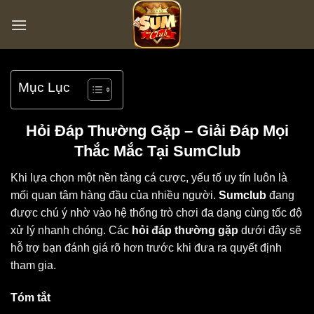
Bỏ
qua
nội
dung
Mục Lục
Hỏi Đáp Thường Gặp – Giải Đáp Mọi
Thắc Mắc Tại SumClub
Khi lựa chọn một nền tảng cá cược, yếu tố uy tín luôn là
mối quan tâm hàng đầu của nhiều người.
Sumclub
đang
được chú ý nhờ vào hệ thống trò chơi đa dạng cùng tốc độ
xử lý nhanh chóng. Các
hỏi đáp thường gặp
dưới đây sẽ
hỗ trợ bạn đánh giá rõ hơn trước khi đưa ra quyết định
tham gia.
Tóm tắt