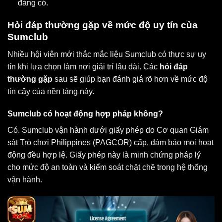
đáng có.
Hỏi đáp thường gặp về mức độ uy tín của
Sumclub
Nhiều hội viên mới thắc mắc liệu Sumclub có thực sự uy
tín khi lựa chọn làm nơi giải trí lâu dài. Các
hỏi đáp
thường gặp
sau sẽ giúp bạn đánh giá rõ hơn về mức độ
tin cậy của nền tảng này.
Sumclub có hoạt động hợp pháp không?
Có. Sumclub vận hành dưới giấy phép do Cơ quan Giám
sát Trò chơi Philippines (PAGCOR) cấp, đảm bảo mọi hoạt
động đều hợp lệ. Giấy phép này là minh chứng pháp lý
cho mức độ an toàn và kiểm soát chặt chẽ trong hệ thống
vận hành.