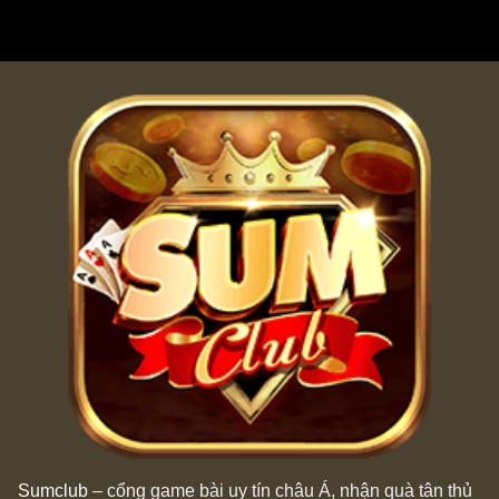
Sumclub
– cổng game bài uy tín châu Á, nhận quà tân thủ