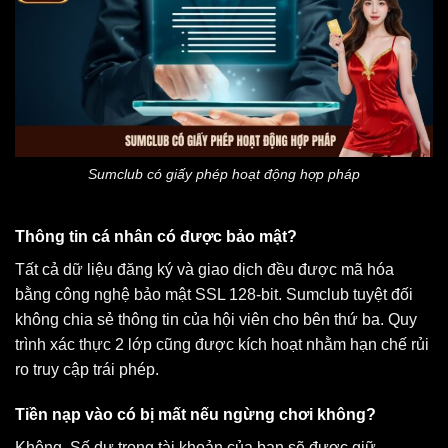
Sumclub có giấy phép hoạt động hợp pháp
Thông tin cá nhân có được bảo mật?
Tất cả dữ liệu đăng ký và giao dịch đều được mã hóa
bằng công nghệ bảo mật SSL 128-bit. Sumclub tuyệt đối
không chia sẻ thông tin của hội viên cho bên thứ ba. Quy
trình xác thực 2 lớp cũng được kích hoạt nhằm hạn chế rủi
ro truy cập trái phép.
Tiền nạp vào có bị mất nếu ngừng chơi không?
Không. Số dư trong tài khoản của bạn sẽ được giữ