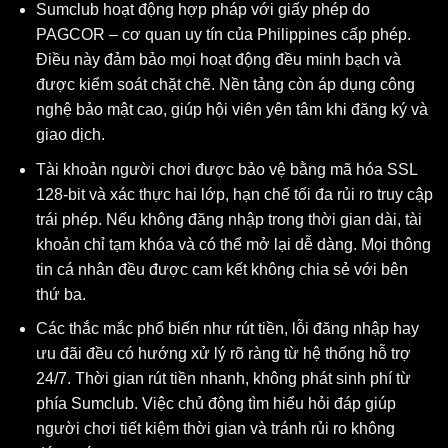
Sumclub hoạt động hợp pháp với giấy phép do
PAGCOR – cơ quan uy tín của Philippines cấp phép.
Điều này đảm bảo mọi hoạt động đều minh bạch và
được kiểm soát chặt chẽ. Nền tảng còn áp dụng công
nghệ bảo mật cao, giúp hội viên yên tâm khi đăng ký và
giao dịch.
Tài khoản người chơi được bảo vệ bằng mã hóa SSL
128-bit và xác thực hai lớp, hạn chế tối đa rủi ro truy cập
trái phép. Nếu không đăng nhập trong thời gian dài, tài
khoản chỉ tạm khóa và có thể mở lại dễ dàng. Mọi thông
tin cá nhân đều được cam kết không chia sẻ với bên
thứ ba.
Các thắc mắc phổ biến như rút tiền, lỗi đăng nhập hay
ưu đãi đều có hướng xử lý rõ ràng từ hệ thống hỗ trợ
24/7. Thời gian rút tiền nhanh, không phát sinh phí từ
phía Sumclub. Việc chủ động tìm hiểu hỏi đáp giúp
người chơi tiết kiệm thời gian và tránh rủi ro không