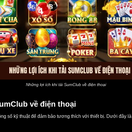
Những lợi ích khi tải SumClub về điện thoại
umClub về điện thoại
ng số kỹ thuật để đảm bảo tương thích với thiết bị. Dưới đây là