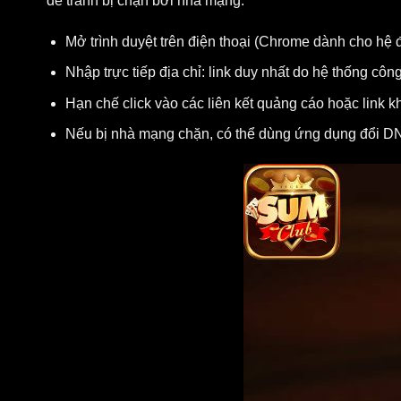
để tránh bị chặn bởi nhà mạng.
Mở trình duyệt trên điện thoại (Chrome dành cho hệ 
Nhập trực tiếp địa chỉ: link duy nhất do hệ thống côn
Hạn chế click vào các liên kết quảng cáo hoặc link 
Nếu bị nhà mạng chặn, có thể dùng ứng dụng đổi DNS