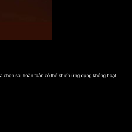
ựa chọn sai hoàn toàn có thể khiến ứng dụng không hoạt