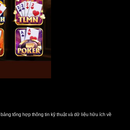
 bảng tổng hợp thông tin kỹ thuật và dữ liệu hữu ích về