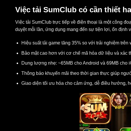
Việc tải SumClub có cần thiết 
Việc tải SumClub trực tiếp về điện thoại là một công đo
duyệt mỗi lần, ứng dụng mang đến sự tiện lợi, ổn định v
Hiệu suất tải game tăng 35% so với trải nghiệm trên 
Bảo mật cao hơn với cơ chế mã hóa dữ liệu và xác 
Dung lượng nhẹ: ~65MB cho Android và 69MB cho i
Thông báo khuyến mãi theo thời gian thực giúp ngườ
Giao diện tối ưu hóa cho cảm ứng, dễ điều hướng, hỗ 