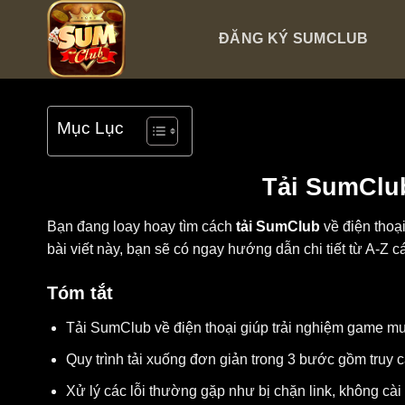
Bỏ
qua
ĐĂNG KÝ SUMCLUB
nội
dung
Mục Lục
Tải SumClu
Bạn đang loay hoay tìm cách
tải SumClub
về điện thoại
bài viết này, bạn sẽ có ngay hướng dẫn chi tiết từ A-Z 
Tóm tắt
Tải SumClub về điện thoại giúp trải nghiệm game mượ
Quy trình tải xuống đơn giản trong 3 bước gồm truy c
Xử lý các lỗi thường gặp như bị chặn link, không cài