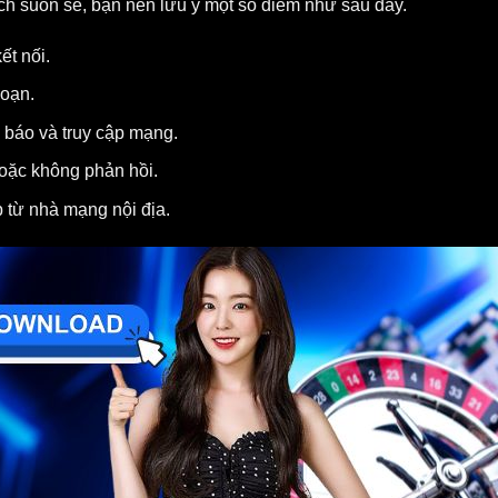
ch suôn sẻ, bạn nên lưu ý một số điểm như sau đây.
ết nối.
đoạn.
báo và truy cập mạng.
 hoặc không phản hồi.
 từ nhà mạng nội địa.