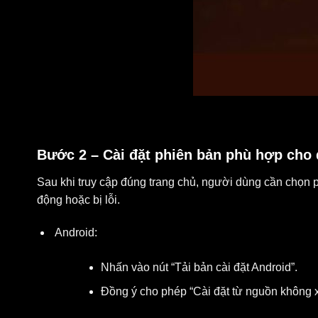
Bước 2 – Cài đặt phiên bản phù hợp cho 
Sau khi truy cập đúng trang chủ, người dùng cần chọn 
động hoặc bị lỗi.
Android:
Nhấn vào nút “Tải bản cài đặt Android”.
Đồng ý cho phép “Cài đặt từ nguồn không x