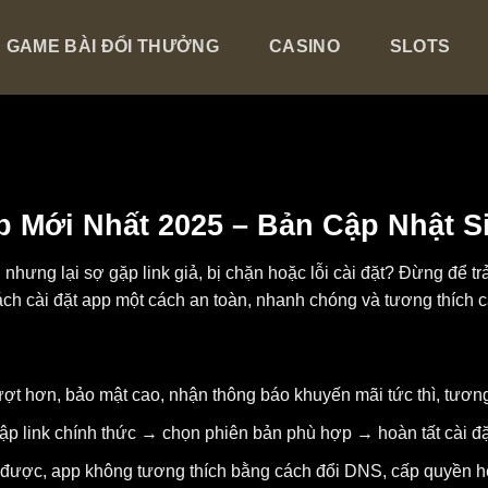
GAME BÀI ĐỔI THƯỞNG
CASINO
SLOTS
b Mới Nhất 2025 – Bản Cập Nhật S
 nhưng lại sợ gặp link giả, bị chặn hoặc lỗi cài đặt? Đừng để trải
cách cài đặt app một cách an toàn, nhanh chóng và tương thích c
t hơn, bảo mật cao, nhận thông báo khuyến mãi tức thì, tương t
ập link chính thức → chọn phiên bản phù hợp → hoàn tất cài đặt
 được, app không tương thích bằng cách đổi DNS, cấp quyền hệ t