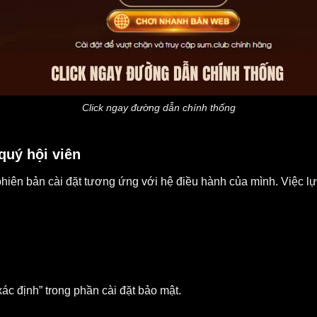
Click ngay đường dẫn chính thống
quý hội viên
phiên bản cài đặt tương ứng với hệ điều hành của mình. Việc l
ác định” trong phần cài đặt bảo mật.