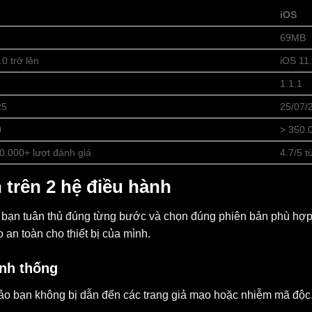
iOS
69MB
.0 trở lên
iOS 11.
1.1.1
25
25/07/
0
> 350.
40.000+ lượt đánh giá
4.7/5 t
 trên 2 hệ điều hành
u bạn tuân thủ đúng từng bước và chọn đúng phiên bản phù hợp 
o an toàn cho thiết bị của mình.
ính thống
bảo bạn không bị dẫn đến các trang giả mạo hoặc nhiễm mã độ