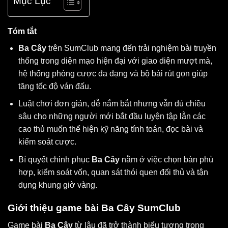
Mục Lục
Tóm tắt
Ba Cây
trên SumClub mang đến trải nghiệm bài truyền
thống trong diện mạo hiện đại với giao diện mượt mà,
hệ thống phòng cược đa dạng và bộ bài rút gọn giúp
tăng tốc độ ván đấu.
Luật chơi đơn giản, dễ nắm bắt nhưng vẫn đủ chiều
sâu cho những người mới bắt đầu luyện tập lẫn các
cao thủ muốn thể hiện kỹ năng tính toán, đọc bài và
kiểm soát cược.
Bí quyết chinh phục
Ba Cây
nằm ở việc chọn bàn phù
hợp, kiểm soát vốn, quan sát thói quen đối thủ và tận
dụng khung giờ vàng.
Giới thiệu game bài Ba Cây SumClub
Game bài
Ba Cây
từ lâu đã trở thành biểu tượng trong