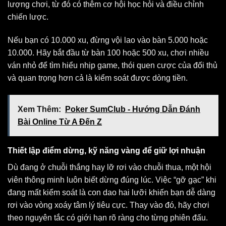
lượng chơi, từ đó có thêm cơ hội học hỏi và điều chỉnh
chiến lược.
Nếu bạn có 10.000 xu, đừng vội lao vào bàn 5.000 hoặc
10.000. Hãy bắt đầu từ bàn 100 hoặc 500 xu, chơi nhiều
ván nhỏ để tìm hiểu nhịp game, thói quen cược của đối thủ
và quan trọng hơn cả là kiểm soát được dòng tiền.
Xem Thêm:
Poker SumClub - Hướng Dẫn Đánh
Bài Online Từ A Đến Z
Thiết lập điểm dừng, kỹ năng vàng để giữ lợi nhuận
Dù đang ở chuỗi thắng hay lỡ rơi vào chuỗi thua, một hội
viên thông minh luôn biết dừng đúng lúc. Việc “gỡ gạc” khi
đang mất kiểm soát là con dao hai lưỡi khiến bạn dễ dàng
rơi vào vòng xoáy tâm lý tiêu cực. Thay vào đó, hãy chơi
theo nguyên tắc có giới hạn rõ ràng cho từng phiên đấu.