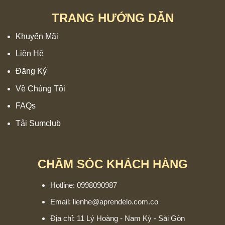
TRANG HƯỚNG DẪN
Khuyến Mãi
Liên Hệ
Đăng Ký
Về Chúng Tôi
FAQs
Tải Sumclub
CHĂM SÓC KHÁCH HÀNG
Hotline:
0998090987
Email:
lienhe@aprendelo.com.co
Địa chỉ:
11 Lý Hoàng - Nam Kỳ - Sài Gòn