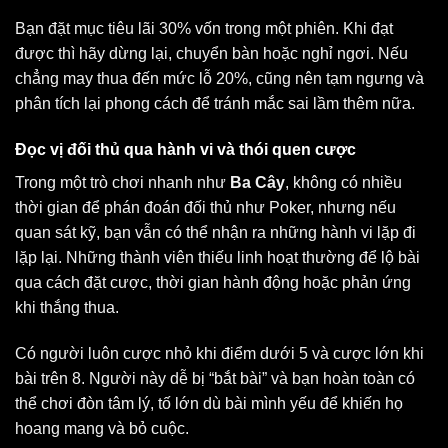
Bạn đặt mục tiêu lãi 30% vốn trong một phiên. Khi đạt
được thì hãy dừng lại, chuyển bàn hoặc nghỉ ngơi. Nếu
chẳng may thua đến mức lỗ 20%, cũng nên tạm ngưng và
phân tích lại phong cách để tránh mắc sai lầm thêm nữa.
Đọc vị đối thủ qua hành vi và thói quen cược
Trong một trò chơi nhanh như
Ba Cây
, không có nhiều
thời gian để phán đoán đối thủ như Poker, nhưng nếu
quan sát kỹ, bạn vẫn có thể nhận ra những hành vi lặp đi
lặp lại. Những thành viên thiếu linh hoạt thường để lộ bài
qua cách đặt cược, thời gian hành động hoặc phản ứng
khi thắng thua.
Có người luôn cược nhỏ khi điểm dưới 5 và cược lớn khi
bài trên 8. Người này dễ bị “bắt bài” và bạn hoàn toàn có
thể chơi đòn tâm lý, tố lớn dù bài mình yếu để khiến họ
hoang mang và bỏ cuộc.