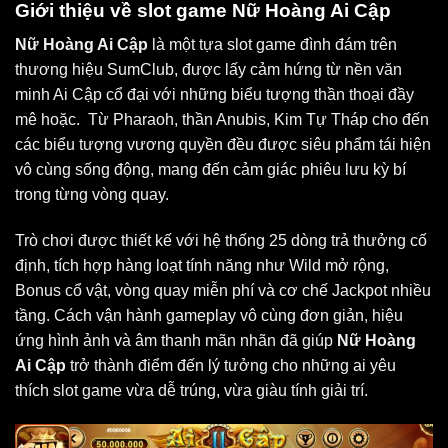
Giới thiệu về slot game Nữ Hoàng Ai Cập
Nữ Hoàng Ai Cập
là một tựa slot game đình đám trên
thương hiệu SumClub, được lấy cảm hứng từ nền văn
minh Ai Cập cổ đại với những biểu tượng thần thoại đầy
mê hoặc. Từ Pharaoh, thần Anubis, Kim Tự Tháp cho đến
các biểu tượng vương quyền đều được siêu phẩm tái hiện
vô cùng sống động, mang đến cảm giác phiêu lưu kỳ bí
trong từng vòng quay.
Trò chơi được thiết kế với hệ thống 25 dòng trả thưởng cố
định, tích hợp hàng loạt tính năng như Wild mở rộng,
Bonus cổ vật, vòng quay miễn phí và cơ chế Jackpot nhiều
tầng. Cách vận hành gameplay vô cùng đơn giản, hiệu
ứng hình ảnh và âm thanh mãn nhãn đã giúp
Nữ Hoàng
Ai Cập
trở thành điểm đến lý tưởng cho những ai yêu
thích slot game vừa dễ trúng, vừa giàu tính giải trí.