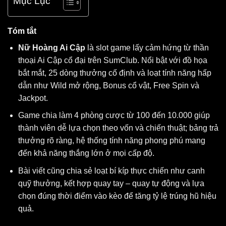
Mục Lục
Tóm tắt
Nữ Hoàng Ai Cập
là slot game lấy cảm hứng từ thần
thoại Ai Cập cổ đại trên SumClub. Nổi bật với đồ họa
bắt mắt, 25 dòng thưởng cố định và loạt tính năng hấp
dẫn như Wild mở rộng, Bonus cổ vật, Free Spin và
Jackpot.
Game chia làm 4 phòng cược từ 100 đến 10.000 giúp
thành viên dễ lựa chọn theo vốn và chiến thuật; bảng trả
thưởng rõ ràng, hệ thống tính năng phong phú mang
đến khả năng thắng lớn ở mọi cấp độ.
Bài viết cũng chia sẻ loạt bí kíp thực chiến như canh
quỹ thưởng, kết hợp quay tay – quay tự động và lựa
chọn đúng thời điểm vào kèo để tăng tỷ lệ trúng hũ hiệu
quả.