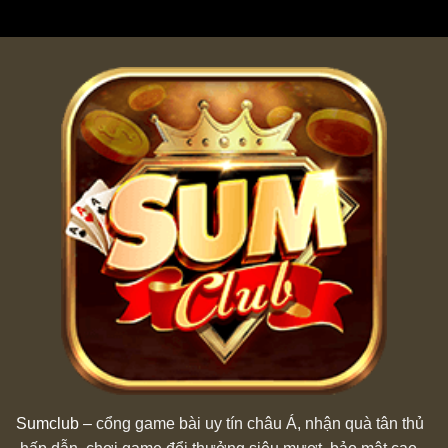
Vòng
Chiến
Quay
Thuật
May
Hiệu
Mắn,
Quả
Trúng
Quà
Cực
Đã
Sumclub
– cổng game bài uy tín châu Á, nhận quà tân thủ