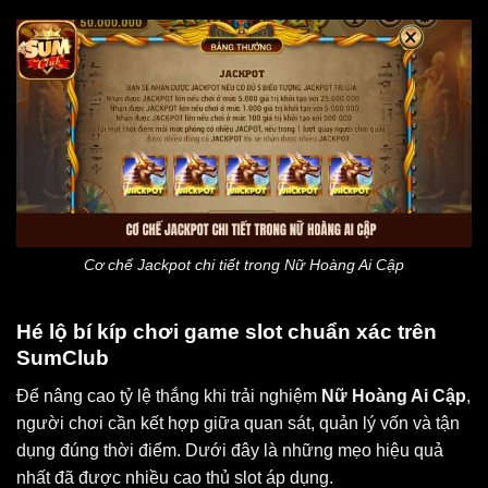
Cơ chế Jackpot chi tiết trong Nữ Hoàng Ai Cập
Hé lộ bí kíp chơi game slot chuẩn xác trên
SumClub
Để nâng cao tỷ lệ thắng khi trải nghiệm
Nữ Hoàng Ai Cập
,
người chơi cần kết hợp giữa quan sát, quản lý vốn và tận
dụng đúng thời điểm. Dưới đây là những mẹo hiệu quả
nhất đã được nhiều cao thủ slot áp dụng.