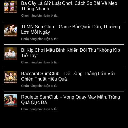
SumClub
Ba Cây Là Gì? Luật Chơi, Cách So Bài Và Mẹo
Nổ
–
Từng
Thắng Nhanh
Hướng
Ván
Chức năng bình luận bị tắt
ở
Dẫn
Bài,
Ba
Đánh
RTP
Cây
TLMN SumClub – Game Bài Quốc Dân, Thưởng
Bài
Cực
Là
Online
Lớn Mỗi Ngày
Khủng
Gì?
Từ
Chức năng bình luận bị tắt
ở
Luật
A
TLMN
Chơi,
Đến
SumClub
Bí Kíp Chơi Mậu Binh Khiến Đối Thủ “Không Kịp
Cách
Z
–
So
Trở Tay”
Game
Bài
Chức năng bình luận bị tắt
ở
Bài
Và
Bí
Quốc
Mẹo
Kíp
Baccarat SumClub – Dễ Dàng Thắng Lớn Với
Dân,
Thắng
Chơi
Thưởng
Chiến Thuật Hiệu Quả
Nhanh
Mậu
Lớn
Chức năng bình luận bị tắt
ở
Binh
Mỗi
Baccarat
Khiến
Ngày
SumClub
Roulette SumClub – Vòng Quay May Mắn, Trúng
Đối
–
Thủ
Quà Cực Đã
Dễ
“Không
Chức năng bình luận bị tắt
ở
Dàng
Kịp
Roulette
Thắng
Trở
SumClub
Lớn
Tay”
–
Với