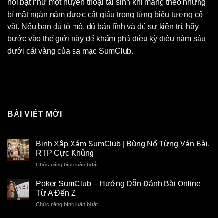
nổi bật như một huyền thoại tái sinh khi mang theo những
bí mật ngàn năm được cất giấu trong từng biểu tượng cổ
vật. Nếu bạn đủ tò mò, đủ bản lĩnh và đủ sự kiên trì, hãy
bước vào thế giới này để khám phá điều kỳ diệu nằm sâu
dưới cát vàng của sa mạc SumClub.
BÀI VIẾT MỚI
Binh Xập Xám SumClub | Bùng Nổ Từng Ván Bài,
RTP Cực Khủng
Chức năng bình luận bị tắt
ở
Binh
Xập
Poker SumClub – Hướng Dẫn Đánh Bài Online
Xám
Từ A Đến Z
SumClub
Chức năng bình luận bị tắt
ở
|
Poker
Bùng