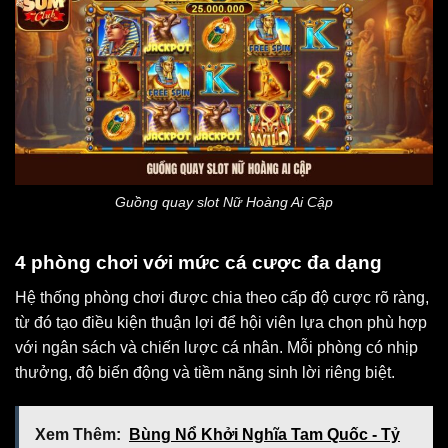
Guồng quay slot Nữ Hoàng Ai Cập
4 phòng chơi với mức cá cược đa dạng
Hệ thống phòng chơi được chia theo cấp độ cược rõ ràng,
từ đó tạo điều kiện thuận lợi để hội viên lựa chọn phù hợp
với ngân sách và chiến lược cá nhân. Mỗi phòng có nhịp
thưởng, độ biến động và tiềm năng sinh lời riêng biệt.
Xem Thêm:
Bùng Nổ Khởi Nghĩa Tam Quốc - Tỷ