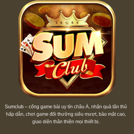
Trúng
Quà
Cực
Đã
Sumclub
– cổng game bài uy tín châu Á, nhận quà tân thủ
hấp dẫn, chơi game đổi thưởng siêu mượt, bảo mật cao,
giao diện thân thiện mọi thiết bị.