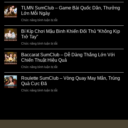
Ba
Đánh
RTP
Cây
TLMN SumClub – Game Bài Quốc Dân, Thưởng
Bài
Cực
Là
Online
Lớn Mỗi Ngày
Khủng
Gì?
Từ
Chức năng bình luận bị tắt
ở
Luật
A
TLMN
Chơi,
Đến
SumClub
Bí Kíp Chơi Mậu Binh Khiến Đối Thủ “Không Kịp
Cách
Z
–
So
Trở Tay”
Game
Bài
Chức năng bình luận bị tắt
ở
Bài
Và
Bí
Quốc
Mẹo
Kíp
Baccarat SumClub – Dễ Dàng Thắng Lớn Với
Dân,
Thắng
Chơi
Thưởng
Chiến Thuật Hiệu Quả
Nhanh
Mậu
Lớn
Chức năng bình luận bị tắt
ở
Binh
Mỗi
Baccarat
Khiến
Ngày
SumClub
Roulette SumClub – Vòng Quay May Mắn, Trúng
Đối
–
Thủ
Quà Cực Đã
Dễ
“Không
Chức năng bình luận bị tắt
ở
Dàng
Kịp
Roulette
Thắng
Trở
SumClub
Lớn
Tay”
–
Với
Vòng
Chiến
Quay
Thuật
May
Hiệu
Mắn,
Quả