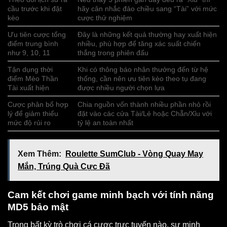
cầu trước khi đặt
hãy cân nhắc đảo chiều sang “Tài” với mức
kèo
cược thử nghiệm
Ưu tiên cược tổng
Đây là những kết quả thường hay xuất hiện
điểm trung bình
nhiều, phù hợp để tăng xác suất chiến
như 9, 10, 11
thắng trong phiên đấu
Tận dụng thời
Khi có thông báo nhân thưởng đến từ hệ
điểm Mèo Thần
thống, cần nên ưu tiên kèo theo tụ đang
Tài xuất hiện
được nhiều người chọn lựa
Cược phân bổ hợp
Chia nguồn vốn thành nhiều phần nhỏ rồi
lý để giảm thiểu
đặt vào các cửa Tài/Lẻ hoặc Chẵn/Xỉu với
mức độ rủi ro
tỷ lệ an toàn nhất
Xem Thêm:
Roulette SumClub - Vòng Quay May
Mắn, Trúng Quà Cực Đã
Cam kết chơi game minh bạch với tính năng
MD5 bảo mật
Trong bất kỳ trò chơi cá cược trực tuyến nào, sự minh