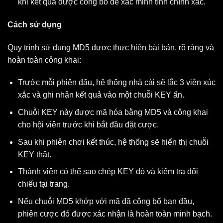
khi kết quả được công bố để xác minh tính chính xác.
Cách sử dụng
Quy trình sử dụng MD5 được thực hiện bài bản, rõ ràng và
hoàn toàn công khai:
Trước mỗi phiên đấu, hệ thống nhà cái sẽ lắc 3 viên xúc
xắc và ghi nhận kết quả vào một chuỗi KEY ẩn.
Chuỗi KEY này được mã hóa bằng MD5 và công khai
cho hội viên trước khi bắt đầu đặt cược.
Sau khi phiên chơi kết thúc, hệ thống sẽ hiển thị chuỗi
KEY thật.
Thành viên có thể sao chép KEY đó và kiểm tra đối
chiếu tại trang.
Nếu chuỗi MD5 khớp với mã đã công bố ban đầu,
phiên cược đó được xác nhận là hoàn toàn minh bạch.