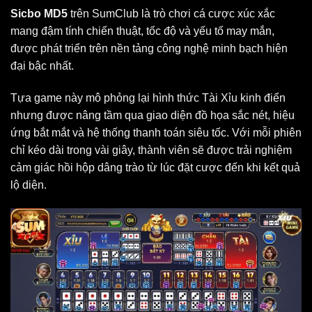
Sicbo MD5
trên SumClub là trò chơi cá cược xúc xắc
mang đậm tính chiến thuật, tốc độ và yếu tố may mắn,
được phát triển trên nền tảng công nghệ minh bạch hiện
đại bậc nhất.
Tựa game này mô phỏng lại hình thức Tài Xỉu kinh điển
nhưng được nâng tầm qua giao diện đồ họa sắc nét, hiệu
ứng bắt mắt và hệ thống thanh toán siêu tốc. Với mỗi phiên
chỉ kéo dài trong vài giây, thành viên sẽ được trải nghiệm
cảm giác hồi hộp dâng trào từ lúc đặt cược đến khi kết quả
lộ diện.