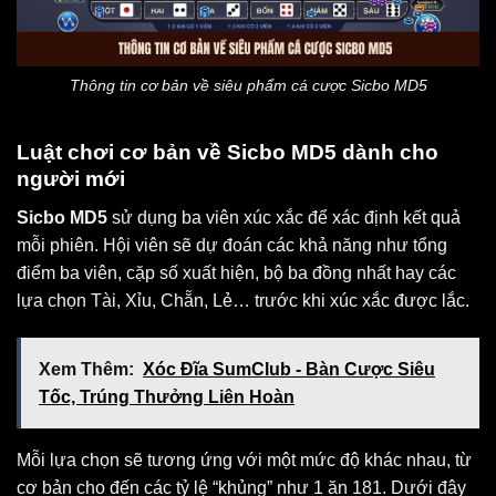
Thông tin cơ bản về siêu phẩm cá cược Sicbo MD5
Luật chơi cơ bản về Sicbo MD5 dành cho
người mới
Sicbo MD5
sử dụng ba viên xúc xắc để xác định kết quả
mỗi phiên. Hội viên sẽ dự đoán các khả năng như tổng
điểm ba viên, cặp số xuất hiện, bộ ba đồng nhất hay các
lựa chọn Tài, Xỉu, Chẵn, Lẻ… trước khi xúc xắc được lắc.
Xem Thêm:
Xóc Đĩa SumClub - Bàn Cược Siêu
Tốc, Trúng Thưởng Liên Hoàn
Mỗi lựa chọn sẽ tương ứng với một mức độ khác nhau, từ
cơ bản cho đến các tỷ lệ “khủng” như 1 ăn 181. Dưới đây