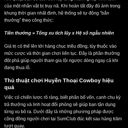
của một nhân vật bị truy nã. Khi hoàn tất đầy đủ ảnh trong
khung thời gian nhất định, hệ thống sẽ tự động “bắn
thưởng” theo công thức:
Tiền thưởng = Tổng xu tích lũy x Hệ số ngẫu nhiên
Giá trị có thể lên tới hàng chục triệu đồng, tùy thuộc vào
mức cược và thời gian chơi liên tục. Đây là phần thưởng
đột phá giúp người tham gia lội ngược dòng ngay cả khi
đang thua lỗ.
Thủ thuật chơi Huyền Thoại Cowboy hiệu
quả
Việc có chiến lược rõ ràng, biết phân bổ vốn, canh chu kỳ
trả thưởng và linh hoạt đổi phòng sẽ giúp bạn tận dụng
từng xu bỏ ra. Dưới đây là những phương pháp được
cộng đồng người chơi tại SumClub đúc kết sau hàng trăm
lượt quay.