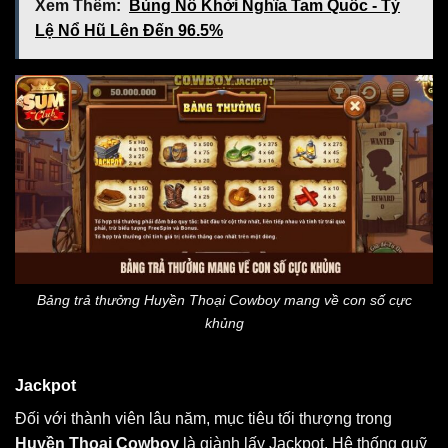
Xem Thêm:
Bùng Nổ Khởi Nghĩa Tam Quốc - Tỷ
Lệ Nổ Hũ Lên Đến 96.5%
Bảng trả thưởng Huyền Thoại Cowboy mang về con số cực
khủng
Jackpot
Đối với thành viên lâu năm, mục tiêu tối thượng trong
Huyền Thoại Cowboy
là giành lấy Jackpot. Hệ thống quỹ