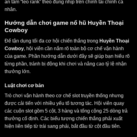
an tâm “leo rank” theo đúng nhịp trên chính tài chính cá
nhân.
Hướng dẫn chơi game nổ hũ Huyền Thoại
Cowboy
Để tận dụng tối đa cơ hội chiến thắng trong
Huyền Thoại
Cowboy
, hội viên cần nắm rõ toàn bộ cơ chế vận hành
của game. Phần hướng dẫn dưới đây sẽ giúp bạn hiểu rõ
từng phần, tránh bị động khi chơi và nâng cao tỷ lệ nhận
thưởng lớn.
Luật chơi cơ bản
Trò chơi vận hành theo cơ chế slot truyền thống nhưng
được cải tiến với nhiều yếu tố tương tác. Hội viên quay
các cuộn slot gồm 5 cột, 3 hàng và tổng cộng 25 dòng trả
thưởng cố định. Các biểu tượng chiến thắng phải xuất
hiện liên tiếp từ trái sang phải, bắt đầu từ cột đầu tiên.