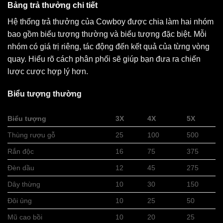
Bảng trả thưởng chi tiết
Hệ thống trả thưởng của Cowboy được chia làm hai nhóm
bao gồm biểu tượng thường và biểu tượng đặc biệt. Mỗi
nhóm có giá trị riêng, tác động đến kết quả của từng vòng
quay. Hiểu rõ cách phân phối sẽ giúp bạn đưa ra chiến
lược cược hợp lý hơn.
Biểu tượng thường
Biểu tượng
3X
4X
5X
Thùng rượu gỗ
25
100
500
Rắn độc
16
75
375
Đèn dầu
12
45
275
Dây thừng
10
30
150
Đôi ủng
10
25
50
Mũ cao bồi
10
20
25