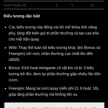
Cuộn thuốc nổ
2
5
10
Biểu tượng đặc biệt
Các biểu tượng này đóng vai trò mở khóa tính năng
phụ, tăng đột biến giá trị phần thưởng và tạo cao trào
cho mỗi trận quay.
Wild: Thay thế toàn bộ biểu tượng khác (trừ Bonus và
Freespin) với mức nhân thưởng cao nhất lên đến
x8000.
Bonus: Kích hoạt minigame cổ vật khi có từ 3 biểu
tượng trở lên, đem lại phần thưởng gấp nhiều lần tiền
cược.
Freespin: Mang lại lượt quay miễn phí (3, 6 hoặc 18),
giúp tăng phần thưởng mà không tốn xu.