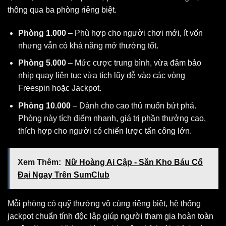
thông qua ba phòng riêng biệt.
Phòng 1.000
– Phù hợp cho người chơi mới, ít vốn
nhưng vẫn có khả năng mở thưởng tốt.
Phòng 5.000
– Mức cược trung bình, vừa đảm bảo
nhịp quay liên tục vừa tích lũy dễ vào các vòng
Freespin hoặc Jackpot.
Phòng 10.000
– Dành cho cao thủ muốn bứt phá.
Phòng này tích điểm nhanh, giá trị phần thưởng cao,
thích hợp cho người có chiến lược tấn công lớn.
Xem Thêm:
Nữ Hoàng Ai Cập - Săn Kho Báu Cổ
Đại Ngay Trên SumClub
Mỗi phòng có quỹ thưởng vô cùng riêng biệt, hệ thống
jackpot chuẩn tính độc lập giúp người tham gia hoàn toàn