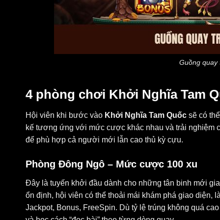
Guồng quay 
4 phòng chơi Khởi Nghĩa Tam 
Hội viên khi bước vào
Khởi Nghĩa Tam Quốc
sẽ có thể
kế tương ứng với mức cược khác nhau và trải nghiệm ch
để phù hợp cả người mới lẫn cao thủ kỳ cựu.
Phòng Đông Ngô – Mức cược 100 xu
Đây là tuyến khởi đầu dành cho những tân binh mới gia
ổn định, hội viên có thể thoải mái khám phá giao diện,
Jackpot, Bonus, FreeSpin. Dù tỷ lệ trúng không quá cao
và học cách “đọc bài” theo từng dòng quay.