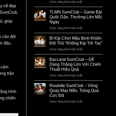
Chức năng bình luận bị tắt
ở
Đánh
Cực
áy nổ đẹp
Ba
Bài
Khủng
Cây
Online
TLMN SumClub – Game Bài
n SumClub.
Là
Từ
Quốc Dân, Thưởng Lớn Mỗi
Gì?
A
ủ, giúp
Ngày
Luật
Đến
Chức năng bình luận bị tắt
ở
Chơi,
Z
TLMN
Cách
o cần đổi
SumClub
So
Bí Kíp Chơi Mậu Binh Khiến
–
Bài
Đối Thủ “Không Kịp Trở Tay”
ởi đầu.
Game
Và
Chức năng bình luận bị tắt
ở
Bài
Mẹo
Bí
Quốc
Thắng
Kíp
Baccarat SumClub – Dễ
Dân,
Nhanh
Chơi
Thưởng
Dàng Thắng Lớn Với Chiến
y cảm
Mậu
Lớn
Thuật Hiệu Quả
Binh
Mỗi
ững trận
Chức năng bình luận bị tắt
ở
Khiến
Ngày
Baccarat
Đối
SumClub
Thủ
Roulette SumClub – Vòng
–
“Không
Quay May Mắn, Trúng Quà
động hình
Dễ
Kịp
Cực Đã
Dàng
ng chiến
Trở
Chức năng bình luận bị tắt
ở
Thắng
Tay”
Roulette
Lớn
SumClub
Với
–
Chiến