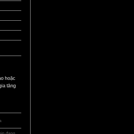
ao hoặc
gia tăng
a
pin đang