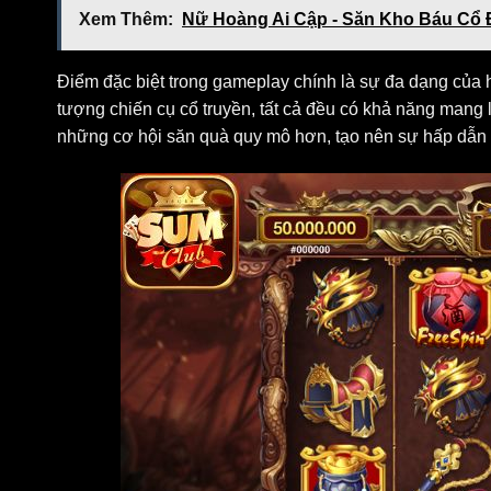
Xem Thêm:
Nữ Hoàng Ai Cập - Săn Kho Báu Cổ 
Điểm đặc biệt trong gameplay chính là sự đa dạng của 
tượng chiến cụ cổ truyền, tất cả đều có khả năng mang
những cơ hội săn quà quy mô hơn, tạo nên sự hấp dẫn 