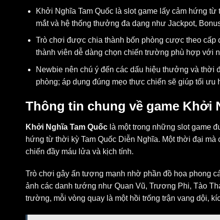
Khởi Nghĩa Tam Quốc là slot game lấy cảm hứng từ 
mắt và hệ thống thưởng đa dạng như Jackpot, Bonus
Trò chơi được chia thành bốn phòng cược theo cấp 
thành viên dễ dàng chọn chiến trường phù hợp với n
Newbie nên chú ý đến các dấu hiệu thưởng và thời đ
phòng; áp dụng đúng mẹo thực chiến sẽ giúp tối ưu h
Thông tin chung về game Khởi
Khởi Nghĩa Tam Quốc
là một trong những slot game đ
hứng từ thời kỳ Tam Quốc Diễn Nghĩa. Một thời đại mà 
chiến đầy máu lửa và kịch tính.
Trò chơi gây ấn tượng mạnh nhờ phần đồ họa phong các
ảnh các danh tướng như Quan Vũ, Trương Phi, Tào Th
trường, mỗi vòng quay là một hồi trống trận vang dội, kí