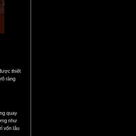
được thiết
rõ ràng
òng quay
ượng như
ì vốn lâu