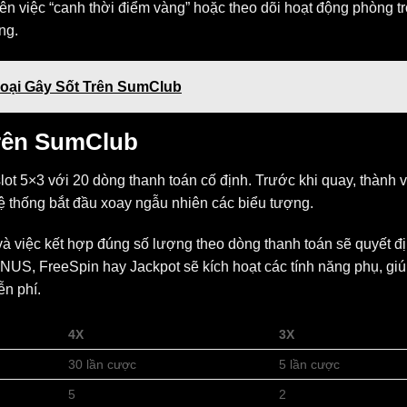
n việc “canh thời điểm vàng” hoặc theo dõi hoạt động phòng t
ng.
hoại Gây Sốt Trên SumClub
trên SumClub
lot 5×3 với 20 dòng thanh toán cố định. Trước khi quay, thành 
 thống bắt đầu xoay ngẫu nhiên các biểu tượng.
à việc kết hợp đúng số lượng theo dòng thanh toán sẽ quyết đ
US, FreeSpin hay Jackpot sẽ kích hoạt các tính năng phụ, giú
ễn phí.
4X
3X
30 lần cược
5 lần cược
5
2