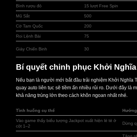
Bình rượu đỏ
15 lượt Free Spin
Mũ Sắt
500
Cờ Tam Quốc
200
Roi Lệnh Bài
75
Giày Chiến Binh
30
Bí quyết chinh phục Khởi Nghĩ
Nếu bạn là người mới bắt đầu trải nghiệm Khởi Nghĩa
quay auto liên tục sẽ tiềm ẩn nhiều rủi ro. Dưới đây là 
khả năng trúng lớn theo cách khôn ngoan nhất nhé.
Tình huống cụ thể
Hướng 
Vào game thấy biểu tượng Jackpot xuất hiện lẻ tẻ ở
Dừng qu
cột 1–2
Tăng nh