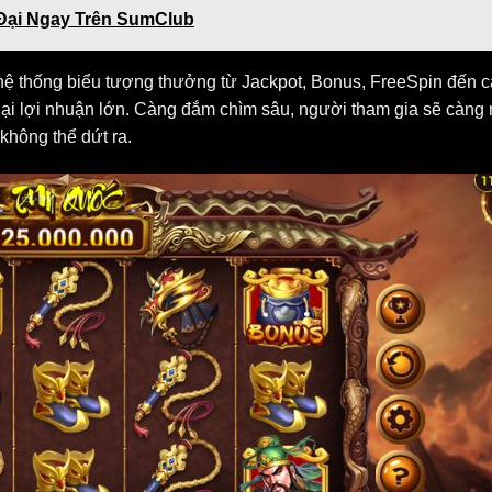
Đại Ngay Trên SumClub
hệ thống biểu tượng thưởng từ Jackpot, Bonus, FreeSpin đến c
 lại lợi nhuận lớn. Càng đắm chìm sâu, người tham gia sẽ càng
không thể dứt ra.