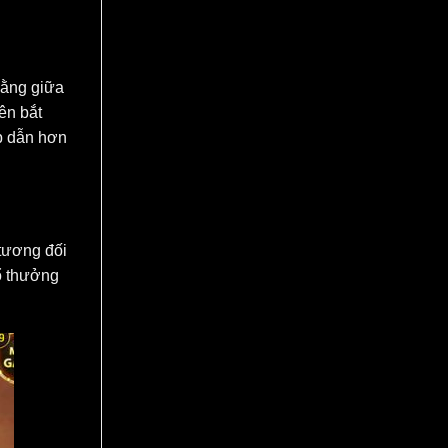
bằng giữa
ên bắt
p dẫn hơn
 tương đối
ổ thưởng